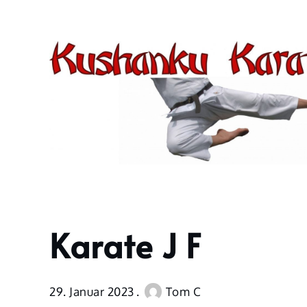
Skip
to
content
Karate J F
Home
Veranstaltungen
Karate
J F
29. Januar 2023
Tom C